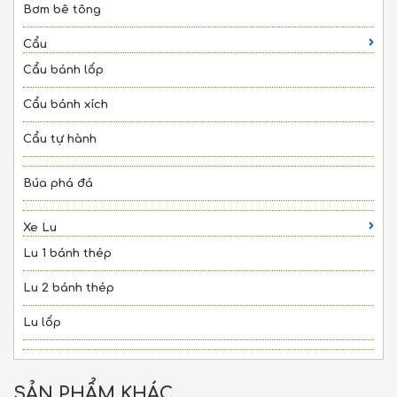
Bơm bê tông
Cẩu
Cẩu bánh lốp
Cẩu bánh xích
Cẩu tự hành
Búa phá đá
Xe Lu
Lu 1 bánh thép
Lu 2 bánh thép
Lu lốp
SẢN PHẨM KHÁC