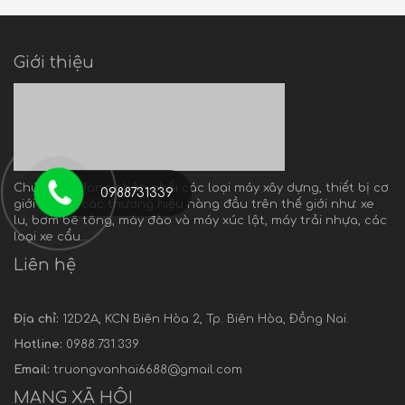
Giới thiệu
Chúng tôi đang phân phối các loại máy xây dựng, thiết bị cơ
0988731339
giới mới từ các thương hiệu hàng đầu trên thế giới như: xe
lu, bơm bê tông, máy đào và máy xúc lật, máy trải nhựa, các
loại xe cẩu…
Liên hệ
Địa chỉ:
12D2A, KCN Biên Hòa 2, Tp. Biên Hòa, Đồng Nai.
Hotline:
0988.731.339
Email:
truongvanhai6688@gmail.com
MẠNG XÃ HỘI