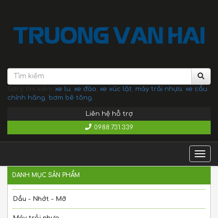
Gợi ý tìm kiếm:
xe lu
,
xe đào
,
xe xúc lật
,
máy trải nhựa
,
xe cẩu
chính hãng
,
bơm bê tông
...
Liên hệ hỗ trợ
0988.731.339
Togg
navig
DANH MỤC SẢN PHẨM
Dầu - Nhớt - Mỡ
Máy trải nhựa